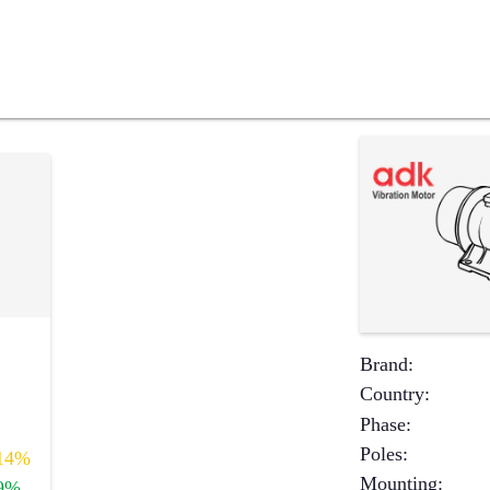
Brand
:
Country
:
Phase
:
Poles
:
14%
Mounting
:
9%