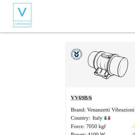
VV69B/6
Brand
:
Venanzetti Vibrazioni
Country
:
Italy
Force
:
7050
kgf
-
Power
:
4100
W
-