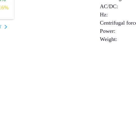
AC/DC
:
16%
Hz
:
Centrifugal forc
T
Power
:
Weight
: