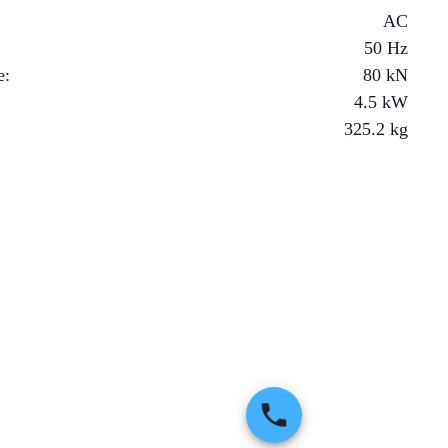
AC
50 Hz
e
:
80
kN
4.5
kW
325.2
kg