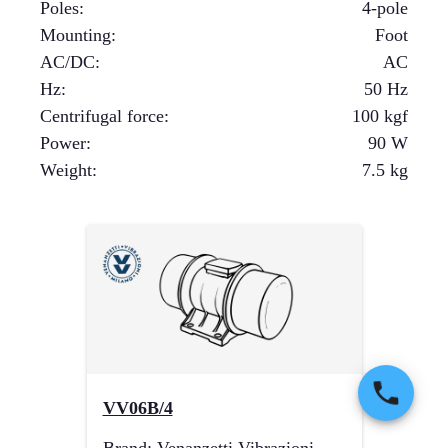
Poles
:
4-pole
Mounting
:
Foot
AC/DC
:
AC
Hz
:
50 Hz
Centrifugal force
:
100
kgf
Power
:
90
W
Weight
:
7.5
kg
VV06B/4