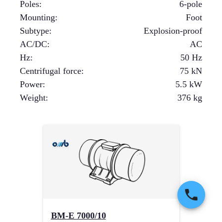
Poles
:
6-pole
Mounting
:
Foot
Subtype
:
Explosion-proof
AC/DC
:
AC
Hz
:
50 Hz
Centrifugal force
:
75
kN
Power
:
5.5
kW
Weight
:
376
kg
BM-E 7000/10