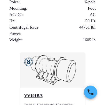
Poles
:
6-pole
Mounting
:
Foot
AC/DC
:
AC
Hz
:
50 Hz
Centrifugal force
:
44751
lbf
Power
:
Weight
:
1605
lb
VV191B/6