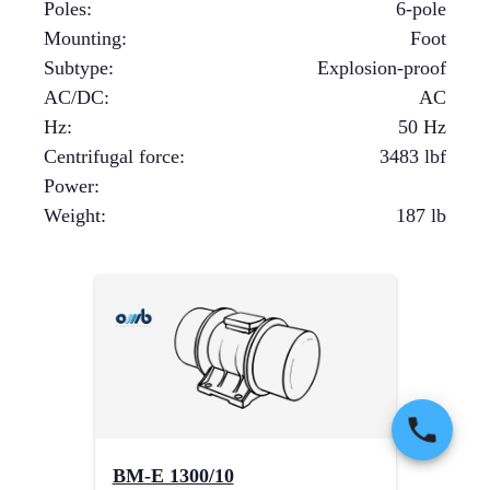
Poles
:
6-pole
Mounting
:
Foot
Subtype
:
Explosion-proof
AC/DC
:
AC
Hz
:
50 Hz
Centrifugal force
:
3483
lbf
Power
:
Weight
:
187
lb
BM-E 1300/10