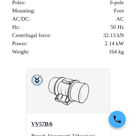
Poles
:
6-pole
Mounting
:
Foot
AC/DC
:
AC
Hz
:
50 Hz
Centrifugal force
:
32.13
kN
Power
:
2.14
kW
Weight
:
164
kg
VV57B/6