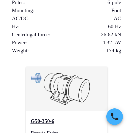
Poles
:
6-pole
Mounting
:
Foot
AC/DC
:
AC
Hz
:
60 Hz
Centrifugal force
:
26.62
kN
Power
:
4.32
kW
Weight
:
174
kg
G50-350-6