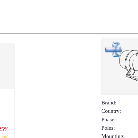
Brand
:
Country
:
Phase
:
Poles
:
25%
Mounting
:
14%