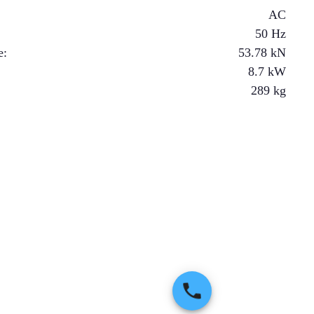
AC
50 Hz
e
:
53.78
kN
8.7
kW
289
kg