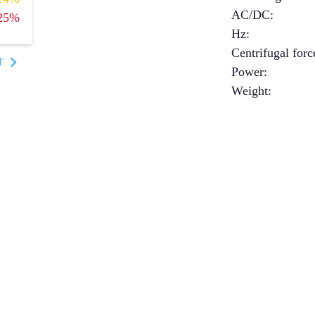
AC/DC
:
25%
Hz
:
Centrifugal forc
T
Power
:
Weight
: