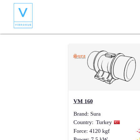
VM 160
Brand
:
Sura
Country
:
Turkey
Force
:
4120
kgf
-
Power
:
7.5
kW
-