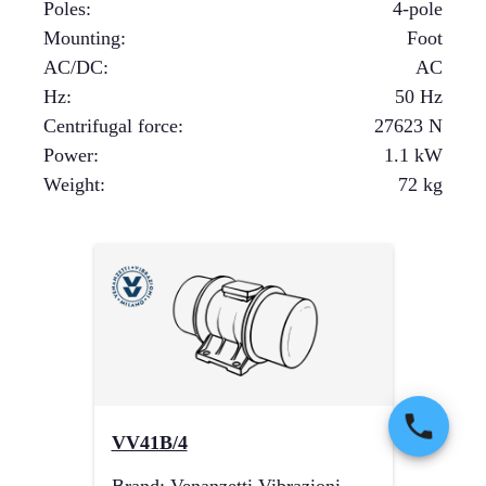
Poles
:
4-pole
Mounting
:
Foot
AC/DC
:
AC
Hz
:
50 Hz
Centrifugal force
:
27623
N
Power
:
1.1
kW
Weight
:
72
kg
VV41B/4