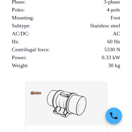
Phase
:
3-phase
Poles
:
4-pole
Mounting
:
Foot
Subtype
:
Stainless steel
AC/DC
:
AC
Hz
:
60 Hz
Centrifugal force
:
5330
N
Power
:
0.33
kW
Weight
:
30
kg