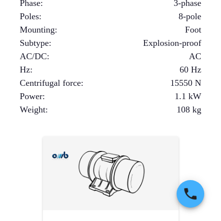
Phase
:
3-phase
Poles
:
8-pole
Mounting
:
Foot
Subtype
:
Explosion-proof
AC/DC
:
AC
Hz
:
60 Hz
Centrifugal force
:
15550
N
Power
:
1.1
kW
Weight
:
108
kg