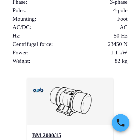
Phase
:
3-phase
Poles
:
4-pole
Mounting
:
Foot
AC/DC
:
AC
Hz
:
50 Hz
Centrifugal force
:
23450
N
Power
:
1.1
kW
Weight
:
82
kg
BM 2000/15