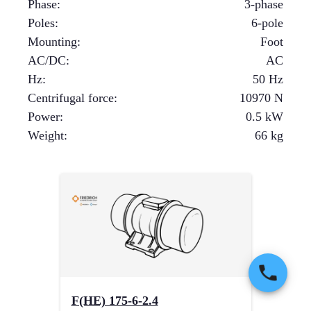
Phase
:
3-phase
Poles
:
6-pole
Mounting
:
Foot
AC/DC
:
AC
Hz
:
50 Hz
Centrifugal force
:
10970
N
Power
:
0.5
kW
Weight
:
66
kg
F(HE) 175-6-2.4