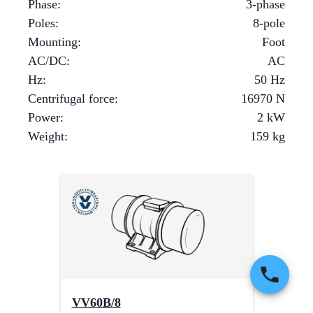
Phase
:
3-phase
Poles
:
8-pole
Mounting
:
Foot
AC/DC
:
AC
Hz
:
50 Hz
Centrifugal force
:
16970
N
Power
:
2
kW
Weight
:
159
kg
VV60B/8