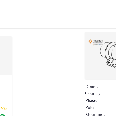
Brand
:
Country
:
Phase
:
Poles
:
19%
Mounting
:
6%