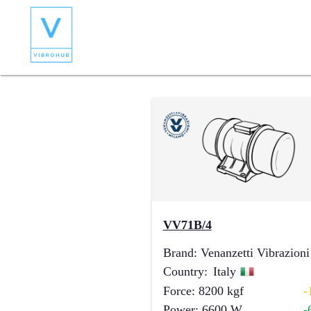
VV71B/4
Brand
:
Venanzetti Vibrazioni
Country
:
Italy
Force
:
8200
kgf
-
Power
:
6600
W
-