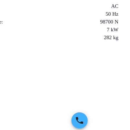
AC
50 Hz
e
:
98700
N
7
kW
282
kg