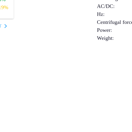
AC/DC
:
19%
Hz
:
Centrifugal forc
T
Power
:
Weight
: