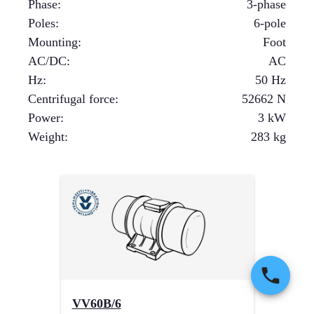
Phase
:
3-phase
Poles
:
6-pole
Mounting
:
Foot
AC/DC
:
AC
Hz
:
50 Hz
Centrifugal force
:
52662
N
Power
:
3
kW
Weight
:
283
kg
VV60B/6