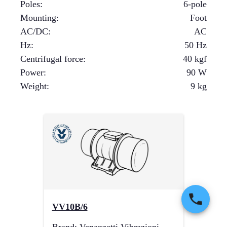
Poles
:
6-pole
Mounting
:
Foot
AC/DC
:
AC
Hz
:
50 Hz
Centrifugal force
:
40
kgf
Power
:
90
W
Weight
:
9
kg
VV10B/6