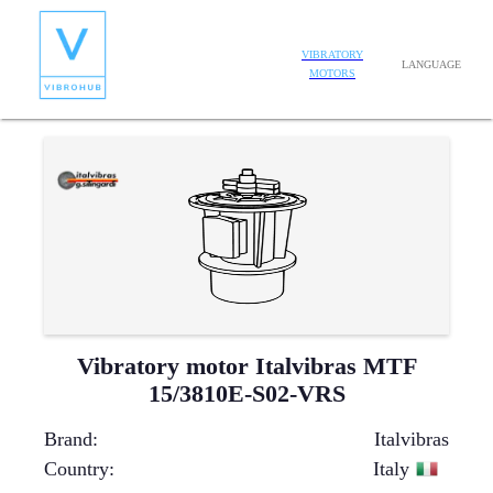
VIBRATORY
LANGUAGE
MOTORS
Vibratory motor Italvibras MTF
15/3810E-S02-VRS
Brand
:
Italvibras
Country
:
Italy