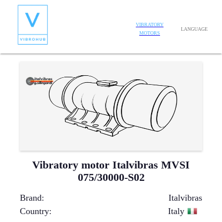
VIBRATORY
LANGUAGE
MOTORS
Vibratory motor Italvibras MVSI
075/30000-S02
Brand
:
Italvibras
Country
:
Italy