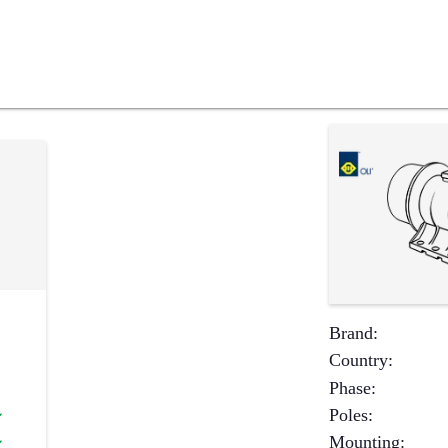
Brand
:
Country
:
Phase
:
Poles
:
✔
Mounting
:
✔