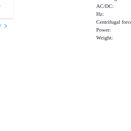
AC/DC
:
✔
Hz
:
Centrifugal forc
T
Power
:
Weight
: