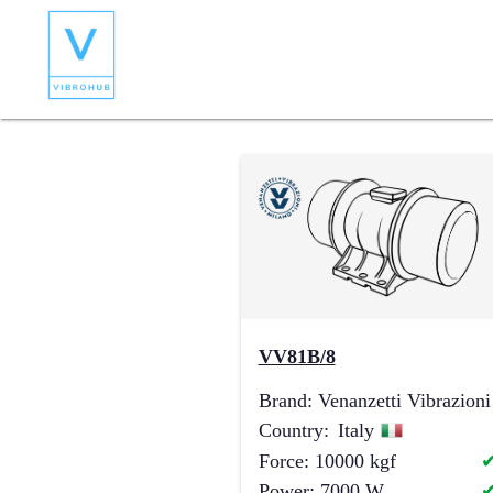
VV81B/8
Brand
:
Venanzetti Vibrazioni
Country
:
Italy
Force
:
10000
kgf
Power
:
7000
W