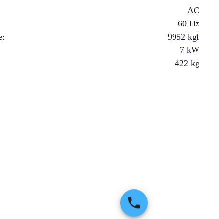
AC
60 Hz
e
:
9952
kgf
7
kW
422
kg