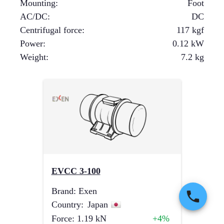
Mounting
:
Foot
AC/DC
:
DC
Centrifugal force
:
117
kgf
Power
:
0.12
kW
Weight
:
7.2
kg
EVCC 3-100
Brand
:
Exen
Country
:
Japan
Force
:
1.19
kN
+4%