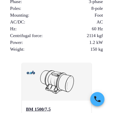
Phase
:
3-phase
Poles
:
8-pole
Mounting
:
Foot
AC/DC
:
AC
Hz
:
60 Hz
Centrifugal force
:
2114
kgf
Power
:
1.2
kW
Weight
:
150
kg
BM 1500/7,5