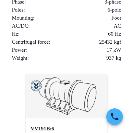
Phase
:
3-phase
Poles
:
6-pole
Mounting
:
Foot
AC/DC
:
AC
Hz
:
60 Hz
Centrifugal force
:
25432
kgf
Power
:
17
kW
Weight
:
937
kg
VV191B/6