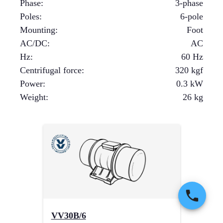
Phase
:
3-phase
Poles
:
6-pole
Mounting
:
Foot
AC/DC
:
AC
Hz
:
60 Hz
Centrifugal force
:
320
kgf
Power
:
0.3
kW
Weight
:
26
kg
VV30B/6