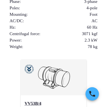
Phase
:
3-phase
Poles
:
4-pole
Mounting
:
Foot
AC/DC
:
AC
Hz
:
60 Hz
Centrifugal force
:
3071
kgf
Power
:
2.3
kW
Weight
:
78
kg
VV53B/4