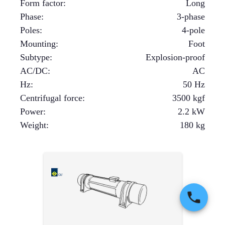
Form factor
:
Long
Phase
:
3-phase
Poles
:
4-pole
Mounting
:
Foot
Subtype
:
Explosion-proof
AC/DC
:
AC
Hz
:
50 Hz
Centrifugal force
:
3500
kgf
Power
:
2.2
kW
Weight
:
180
kg