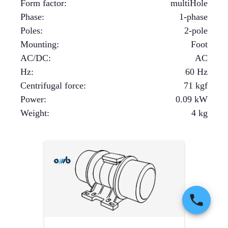
Form factor
:
multiHole
Phase
:
1-phase
Poles
:
2-pole
Mounting
:
Foot
AC/DC
:
AC
Hz
:
60 Hz
Centrifugal force
:
71
kgf
Power
:
0.09
kW
Weight
:
4
kg