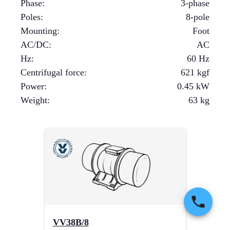
Phase
:
3-phase
Poles
:
8-pole
Mounting
:
Foot
AC/DC
:
AC
Hz
:
60 Hz
Centrifugal force
:
621
kgf
Power
:
0.45
kW
Weight
:
63
kg
VV38B/8