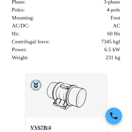
Phase
:
3-phase
Poles
:
4-pole
Mounting
:
Foot
AC/DC
:
AC
Hz
:
60 Hz
Centrifugal force
:
7345
kgf
Power
:
6.5
kW
Weight
:
231
kg
VV67B/4