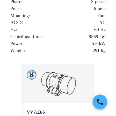
Phase
:
3-phase
Poles
:
6-pole
Mounting
:
Foot
AC/DC
:
AC
Hz
:
60 Hz
Centrifugal force
:
9369
kgf
Power
:
5.5
kW
Weight
:
291
kg
VV71B/6