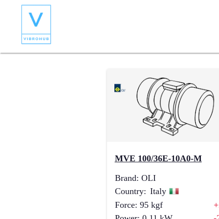
MVE 100/36E-10A0-M
Brand
:
OLI
Country
:
Italy
Force
:
95
kgf
+
Power
:
0.11
kW
-