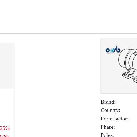
Brand
:
Country
:
Form factor
:
Phase
:
25%
Poles
:
27%