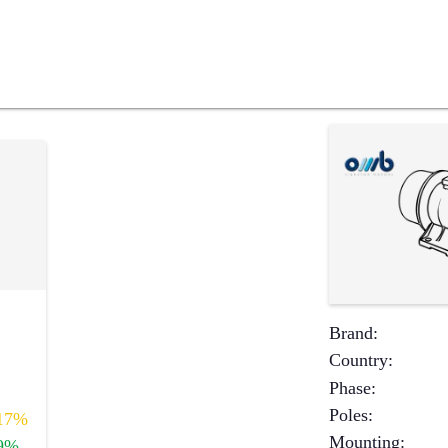
Brand
:
Country
:
Phase
:
Poles
:
17%
Mounting
:
9%