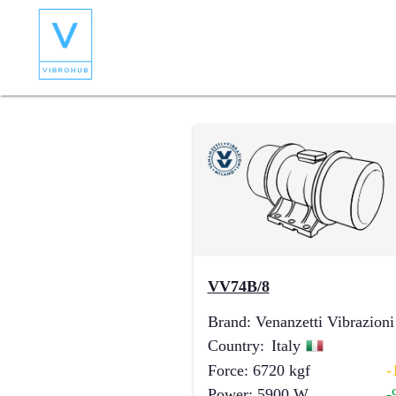
VV74B/8
Brand
:
Venanzetti Vibrazioni
Country
:
Italy
Force
:
6720
kgf
-
Power
:
5900
W
-