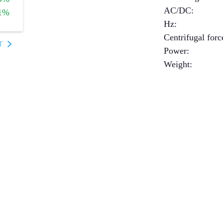
AC/DC
:
1%
Hz
:
Centrifugal forc
T
Power
:
Weight
: