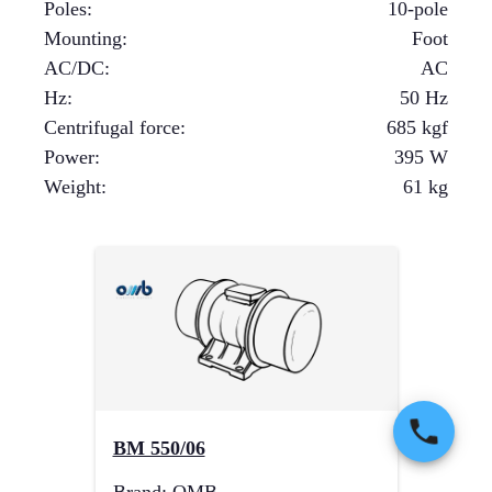
Poles
:
10-pole
Mounting
:
Foot
AC/DC
:
AC
Hz
:
50 Hz
Centrifugal force
:
685
kgf
Power
:
395
W
Weight
:
61
kg
BM 550/06