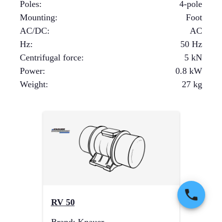
Poles
:
4-pole
Mounting
:
Foot
AC/DC
:
AC
Hz
:
50 Hz
Centrifugal force
:
5
kN
Power
:
0.8
kW
Weight
:
27
kg
RV 50