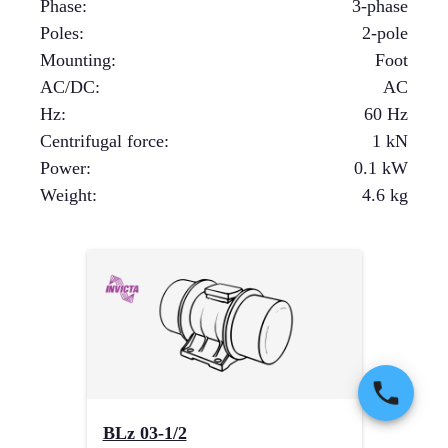
Phase
:
3-phase
Poles
:
2-pole
Mounting
:
Foot
AC/DC
:
AC
Hz
:
60 Hz
Centrifugal force
:
1
kN
Power
:
0.1
kW
Weight
:
4.6
kg
BLz 03-1/2