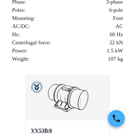
Phase
:
3-phase
Poles
:
6-pole
Mounting
:
Foot
AC/DC
:
AC
Hz
:
60 Hz
Centrifugal force
:
22
kN
Power
:
1.5
kW
Weight
:
107
kg
VV53B/6