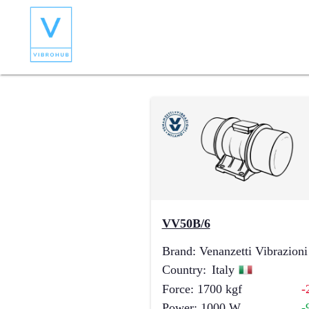
VV50B/6
Brand
:
Venanzetti Vibrazioni
Country
:
Italy
Force
:
1700
kgf
-
Power
:
1000
W
-