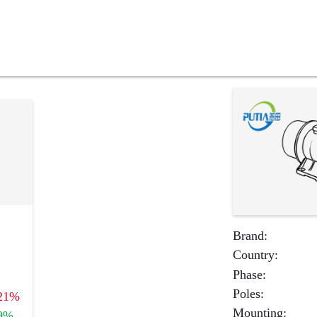
Brand
:
Country
:
Phase
:
Poles
:
21%
Mounting
:
9%