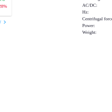
AC/DC
:
28%
Hz
:
Centrifugal forc
T
Power
:
Weight
: