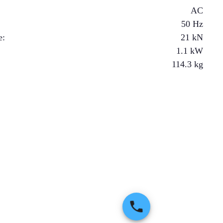
AC
50 Hz
e
:
21
kN
1.1
kW
114.3
kg