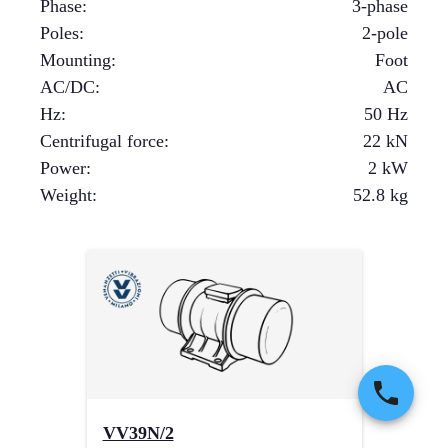
Phase
:
3-phase
Poles
:
2-pole
Mounting
:
Foot
AC/DC
:
AC
Hz
:
50 Hz
Centrifugal force
:
22
kN
Power
:
2
kW
Weight
:
52.8
kg
VV39N/2