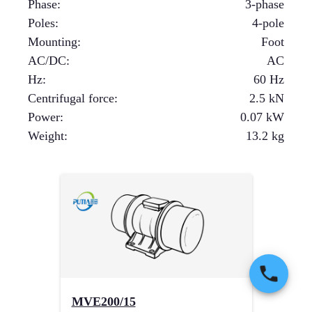
Phase
:
3-phase
Poles
:
4-pole
Mounting
:
Foot
AC/DC
:
AC
Hz
:
60 Hz
Centrifugal force
:
2.5
kN
Power
:
0.07
kW
Weight
:
13.2
kg
MVE200/15