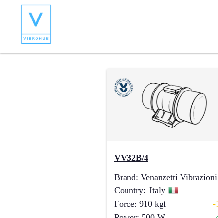
VV32B/4
Brand
:
Venanzetti Vibrazioni
Country
:
Italy
Force
:
910
kgf
-
Power
:
500
W
-