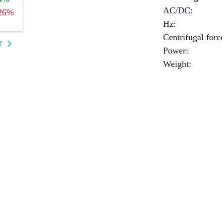
AC/DC
:
26%
Hz
:
Centrifugal forc
T
Power
:
Weight
: