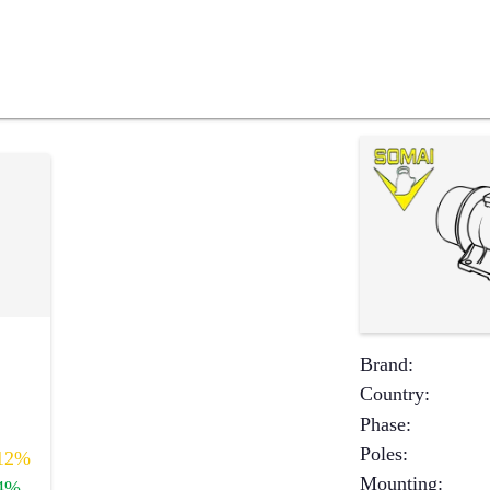
Brand
:
Country
:
Phase
:
Poles
:
12%
Mounting
:
4%