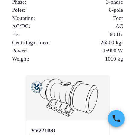
Phase
:
3-phase
Poles
:
8-pole
Mounting
:
Foot
AC/DC
:
AC
Hz
:
60 Hz
Centrifugal force
:
26300
kgf
Power
:
15900
W
Weight
:
1010
kg
VV221B/8