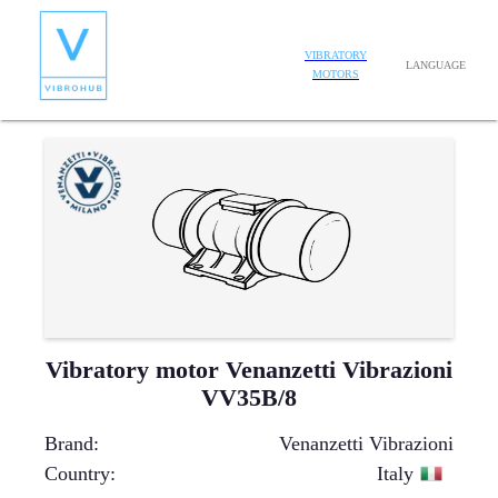
VIBRATORY
LANGUAGE
MOTORS
Vibratory motor Venanzetti Vibrazioni
VV35B/8
Brand
:
Venanzetti Vibrazioni
Country
:
Italy