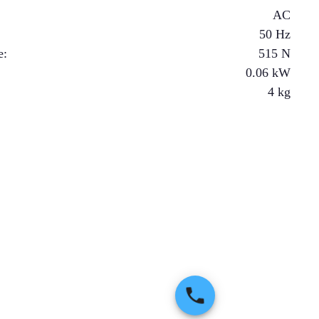
AC
50 Hz
e
:
515
N
0.06
kW
4
kg