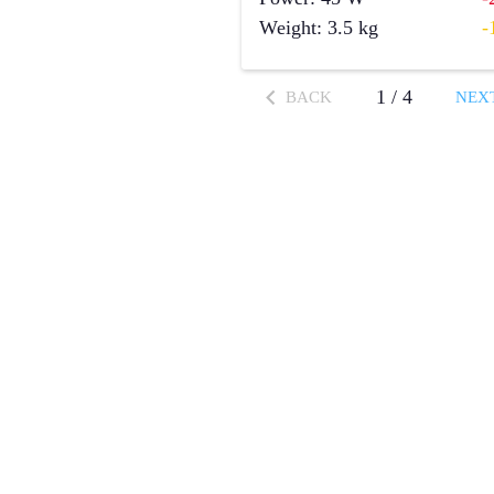
Weight
:
3.5
kg
-
1
/
4
BACK
NEX