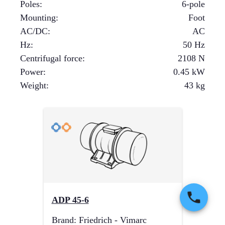
Poles
:
6-pole
Mounting
:
Foot
AC/DC
:
AC
Hz
:
50 Hz
Centrifugal force
:
2108
N
Power
:
0.45
kW
Weight
:
43
kg
ADP 45-6
Brand
:
Friedrich - Vimarc