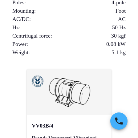
Poles
:
4-pole
Mounting
:
Foot
AC/DC
:
AC
Hz
:
50 Hz
Centrifugal force
:
30
kgf
Power
:
0.08
kW
Weight
:
5.1
kg
VV03B/4