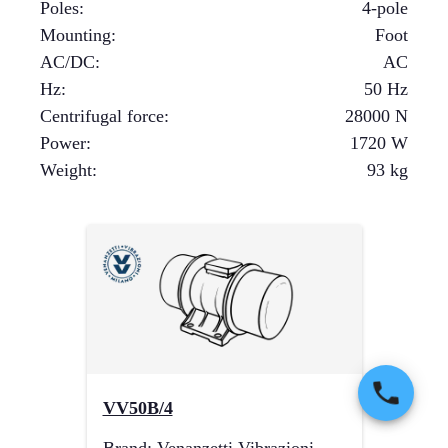
Poles
:
4-pole
Mounting
:
Foot
AC/DC
:
AC
Hz
:
50 Hz
Centrifugal force
:
28000
N
Power
:
1720
W
Weight
:
93
kg
VV50B/4