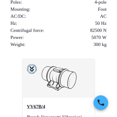
Poles
:
4-pole
Mounting
:
Foot
AC/DC
:
AC
Hz
:
50 Hz
Centrifugal force
:
82500
N
Power
:
5070
W
Weight
:
300
kg
VV67B/4