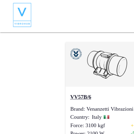
VV57B/6
Brand
:
Venanzetti Vibrazioni
Country
:
Italy
Force
:
3100
kgf
+
Power
:
2100
W
-