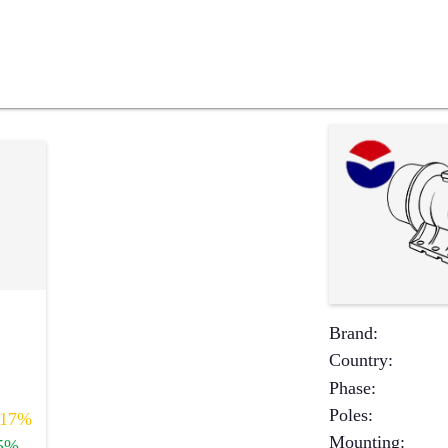
Brand
:
Country
:
Phase
:
Poles
:
17%
Mounting
:
5%