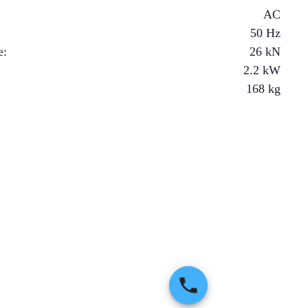
AC
50 Hz
e
:
26
kN
2.2
kW
168
kg