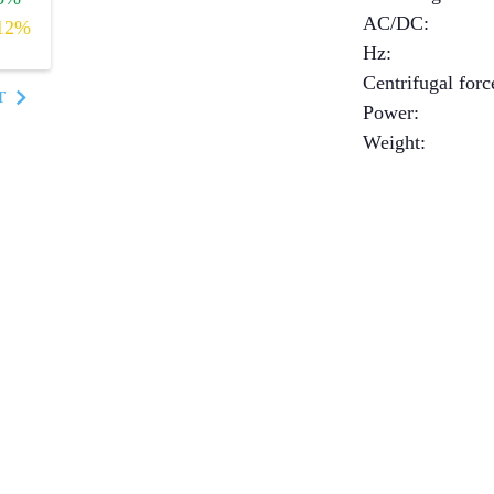
AC/DC
:
12%
Hz
:
Centrifugal forc
T
Power
:
Weight
: