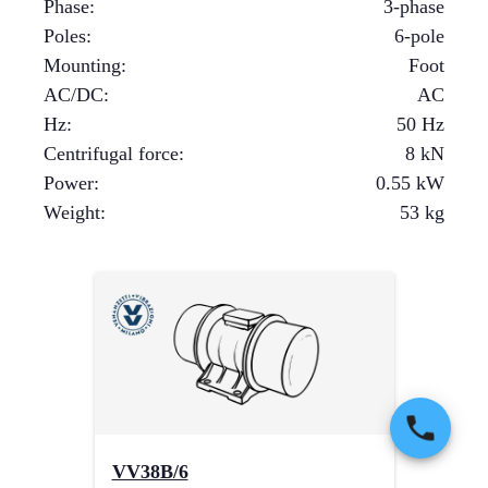
Phase
:
3-phase
Poles
:
6-pole
Mounting
:
Foot
AC/DC
:
AC
Hz
:
50 Hz
Centrifugal force
:
8
kN
Power
:
0.55
kW
Weight
:
53
kg
VV38B/6