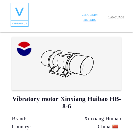
VIBRATORY
LANGUAGE
MOTORS
Vibratory motor Xinxiang Huibao HB-
8-6
Brand
:
Xinxiang Huibao
Country
:
China