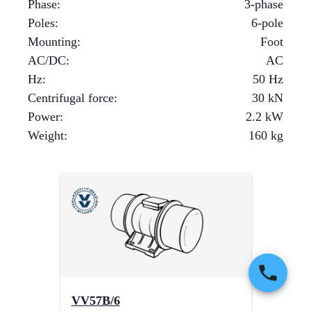
Phase
:
3-phase
Poles
:
6-pole
Mounting
:
Foot
AC/DC
:
AC
Hz
:
50 Hz
Centrifugal force
:
30
kN
Power
:
2.2
kW
Weight
:
160
kg
VV57B/6