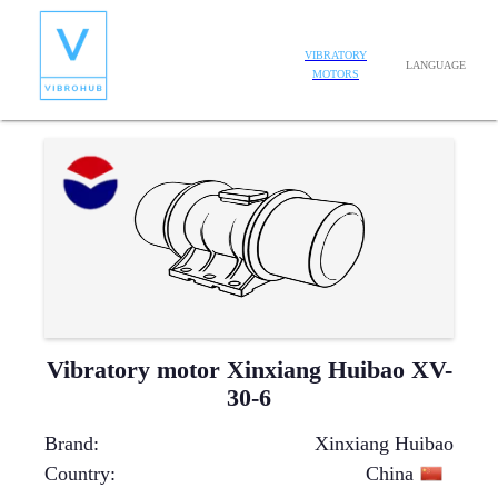
VIBRATORY
LANGUAGE
MOTORS
Vibratory motor Xinxiang Huibao XV-
30-6
Brand
:
Xinxiang Huibao
Country
:
China